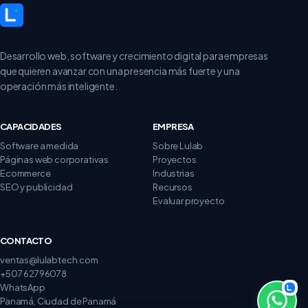
Desarrollo web, software y crecimiento digital para empresas
que quieren avanzar con una presencia más fuerte y una
operación más inteligente.
CAPACIDADES
EMPRESA
Software a medida
Sobre Lulab
Páginas web corporativas
Proyectos
Ecommerce
Industrias
SEO y publicidad
Recursos
Evaluar proyecto
CONTACTO
ventas@lulabtech.com
+507 62796078
WhatsApp
Panamá, Ciudad de Panamá