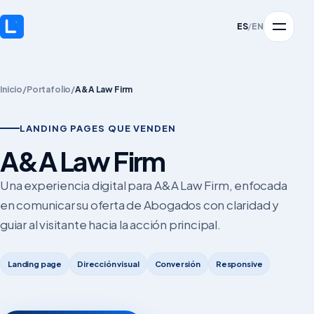
ES
/
EN
Inicio
/
Portafolio
/
A&A Law Firm
LANDING PAGES QUE VENDEN
A&A Law Firm
Una experiencia digital para A&A Law Firm, enfocada
en comunicar su oferta de Abogados con claridad y
guiar al visitante hacia la acción principal.
Landing page
Dirección visual
Conversión
Responsive