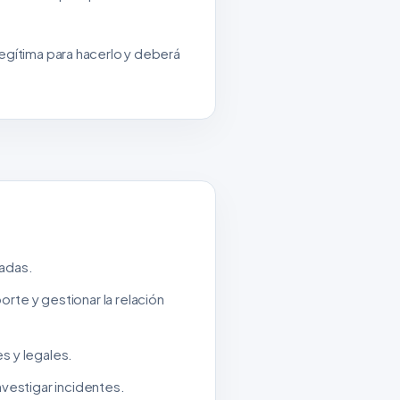
egítima para hacerlo y deberá
tadas.
rte y gestionar la relación
s y legales.
nvestigar incidentes.