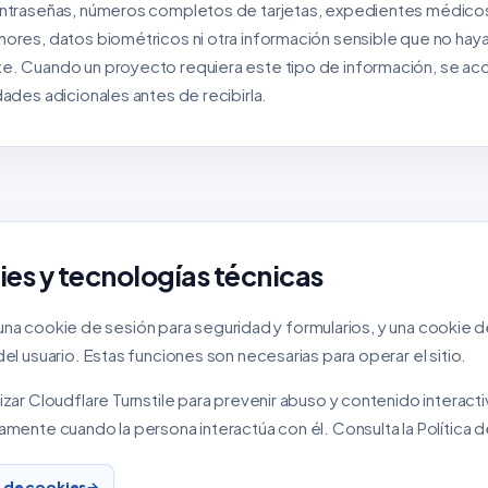
ntraseñas, números completos de tarjetas, expedientes médico
res, datos biométricos ni otra información sensible que no haya 
. Cuando un proyecto requiera este tipo de información, se aco
ades adicionales antes de recibirla.
ies y tecnologías técnicas
iza una cookie de sesión para seguridad y formularios, y una cookie 
el usuario. Estas funciones son necesarias para operar el sitio.
zar Cloudflare Turnstile para prevenir abuso y contenido interact
mente cuando la persona interactúa con él. Consulta la Política 
a de cookies
→