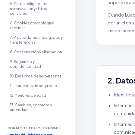
soporte y ad
5. Datos obligatorios,
minimización y datos
sensibles
Cuando Lulab
por un clien
6. Cookies y tecnologías
técnicas
instruccione
7. Proveedores, encargados y
transferencias
8. Conservación y eliminación
9. Seguridad y
confidencialidad
10. Derechos de las personas
2. Dato
11. Incidentes de seguridad
Identifica
12. Menores de edad
Informaci
13. Cambios, contacto y
autoridad
contenido
Informació
CONTACTO LEGAL Y PRIVACIDAD
comunicac
ventas@lulabtech.com