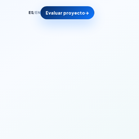
Evaluar proyecto
→
ES
/
EN