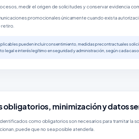
ocesos, medir el origen de solicitudes y conservar evidencia com
municaciones promocionales únicamente cuando exista autorizaci
retiro.
plicables pueden incluir consentimiento, medidas precontractuales solici
o legal e interés legítimo en seguridad y administración, según cada caso
s obligatorios, minimización y datos se
entificados como obligatorios son necesarios para tramitar la solic
cionan, puede que no sea posible atenderla.