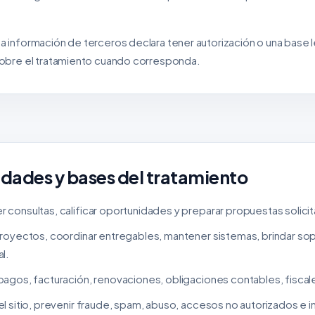
 información de terceros declara tener autorización o una base l
sobre el tratamiento cuando corresponda.
lidades y bases del tratamiento
 consultas, calificar oportunidades y preparar propuestas solici
royectos, coordinar entregables, mantener sistemas, brindar sopo
l.
agos, facturación, renovaciones, obligaciones contables, fiscale
l sitio, prevenir fraude, spam, abuso, accesos no autorizados e i