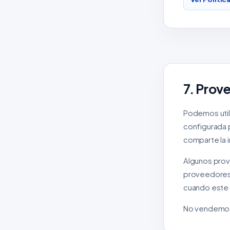
7. Prov
Podemos utili
configurada p
comparte la 
Algunos prov
proveedores 
cuando este 
No vendemos