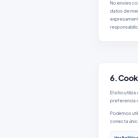
No envíes co
datos de meno
expresamente
responsabilid
6. Cook
El sitio util
preferencia d
Podemos utili
conecta única
Ver Polític