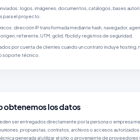
enviados: logos, imágenes, documentos, catálogos, bases autori
s para el proyecto.
nicos: dirección IP transformada mediante hash, navegador, agent
origen, referente, UTM, gclid, fbclid y registros de seguridad.
jados por cuenta de clientes cuando un contrato incluye hosting,
o soporte técnico.
 obtenemos los datos
eden ser entregados directamente por la persona o empresa med
uniones, propuestas, contratos, archivos o accesos autorizado
écnica generada al utilizar el sitio o proveniente de proveedores u