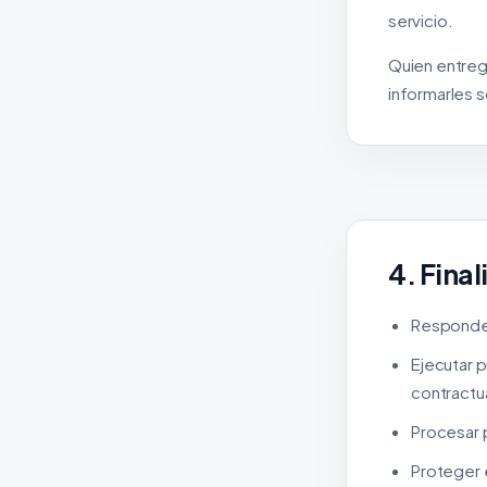
servicio.
Quien entrega
informarles 
4. Fina
Responder
Ejecutar p
contractua
Procesar p
Proteger e