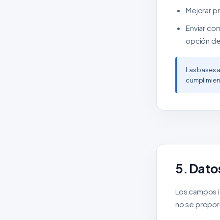
Mejorar pr
Enviar co
opción de 
Las bases a
cumplimient
5. Dato
Los campos id
no se propor