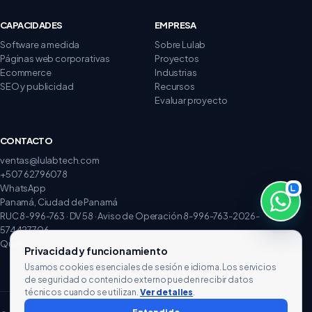
CAPACIDADES
EMPRESA
Software a medida
Sobre Lulab
Páginas web corporativas
Proyectos
Ecommerce
Industrias
SEO y publicidad
Recursos
Evaluar proyecto
CONTACTO
ventas@lulabtech.com
+507 62796078
WhatsApp
Panamá, Ciudad de Panamá
RUC 8-996-763 · DV 58 · Aviso de Operación 8-996-763-2026-
574427706
Quejas y reclamos
Privacidad y funcionamiento
Usamos cookies esenciales de sesión e idioma. Los servicios
de seguridad o contenido externo pueden recibir datos
técnicos cuando se utilizan.
Ver detalles
.