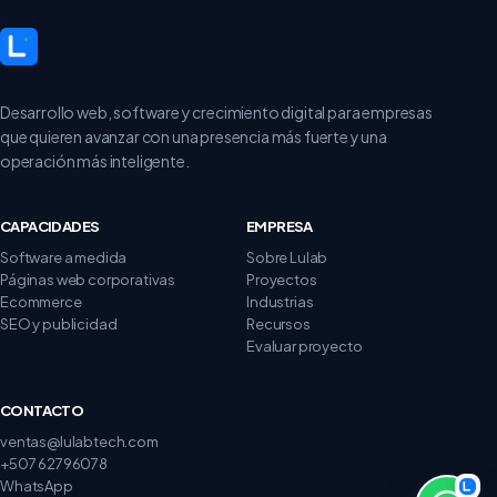
Desarrollo web, software y crecimiento digital para empresas
que quieren avanzar con una presencia más fuerte y una
operación más inteligente.
CAPACIDADES
EMPRESA
Software a medida
Sobre Lulab
Páginas web corporativas
Proyectos
Ecommerce
Industrias
SEO y publicidad
Recursos
Evaluar proyecto
CONTACTO
ventas@lulabtech.com
+507 62796078
WhatsApp