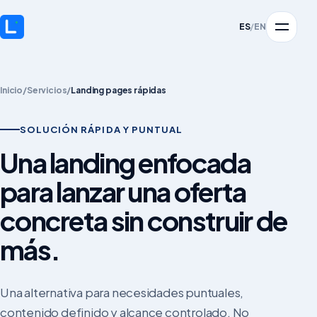
ES
/
EN
Inicio
/
Servicios
/
Landing pages rápidas
SOLUCIÓN RÁPIDA Y PUNTUAL
Una landing enfocada
para lanzar una oferta
concreta sin construir de
más.
Una alternativa para necesidades puntuales,
contenido definido y alcance controlado. No