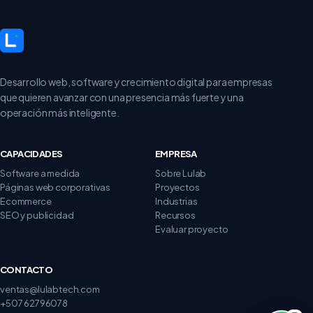
Desarrollo web, software y crecimiento digital para empresas
que quieren avanzar con una presencia más fuerte y una
operación más inteligente.
CAPACIDADES
EMPRESA
Software a medida
Sobre Lulab
Páginas web corporativas
Proyectos
Ecommerce
Industrias
SEO y publicidad
Recursos
Evaluar proyecto
CONTACTO
ventas@lulabtech.com
+507 62796078