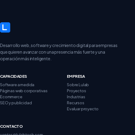
Desarrollo web, software y crecimiento digital para empresas
que quieren avanzar con una presencia más fuerte y una
operación más inteligente.
CAPACIDADES
EMPRESA
Software a medida
Sobre Lulab
Páginas web corporativas
Proyectos
Ecommerce
Industrias
SEO y publicidad
Recursos
Evaluar proyecto
CONTACTO
ventas@lulabtech.com