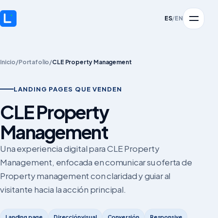
ES
/
EN
Inicio
/
Portafolio
/
CLE Property Management
LANDING PAGES QUE VENDEN
CLE Property
Management
Una experiencia digital para CLE Property
Management, enfocada en comunicar su oferta de
Property management con claridad y guiar al
visitante hacia la acción principal.
Landing page
Dirección visual
Conversión
Responsive